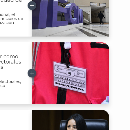
Ciudad de
onal, el
principios de
ización
ar como
ctorales
es
lectorales,
ico
e