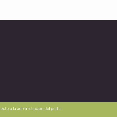
J
A
cto a la administración del portal: