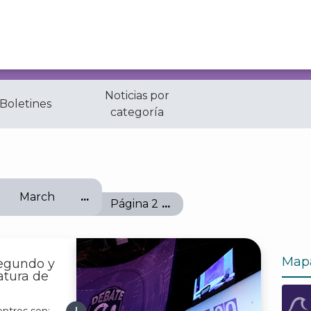
Noticias por
 Boletines
categoría
March
Página 2
Map
Segundo y
atura de