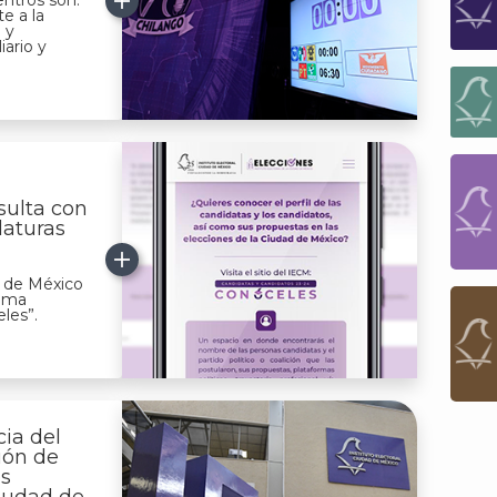
ntros son:
e a la
 y
iario y
sulta con
daturas
ad de México
tema
les”.
ia del
ión de
os