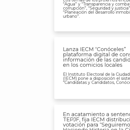
Los temas de los próximos encue
“Agua” y “Transparencia y combat
corrupción”, “Seguridad y justicia”
“Planeación del desarrollo inmobil
urbano”.
Lanza IECM “Conóceles”
plataforma digital de con
información de las candi
en los comicios locales
El Instituto Electoral de la Ciud
(IECM) pone a disposición el sis
“Candidatas y Candidatos, Conóce
En acatamiento a sentenc
TEPJF, fija IECM distribuc
votación para “Seguirem