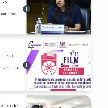
as y
a comicios
 sexta
través de tu
ación de