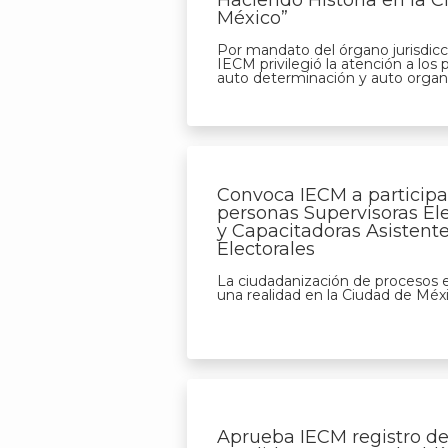
Haciendo Historia en la 
México”
Por mandato del órgano jurisdicci
IECM privilegió la atención a los 
auto determinación y auto organ
Convoca IECM a particip
personas Supervisoras Ele
y Capacitadoras Asistent
Electorales
La ciudadanización de procesos e
una realidad en la Ciudad de Méx
Aprueba IECM registro d