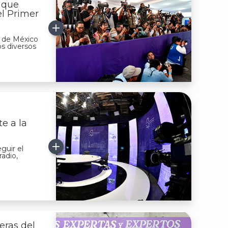
 que
el Primer
ad de México
os diversos
e a la
guir el
radio,
eras del