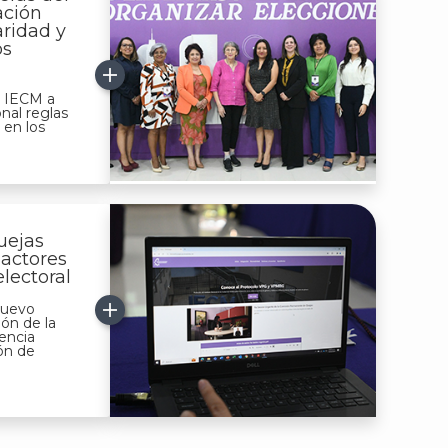
ación
aridad y
os
l IECM a
nal reglas
 en los
uejas
 actores
electoral
nuevo
ón de la
lencia
zón de