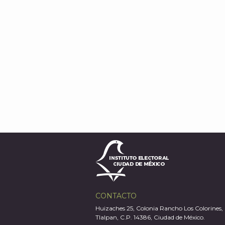
CONTACTO
Huizaches 25, Colonia Rancho Los Colorines,
Tlalpan, C.P. 14386, Ciudad de México.