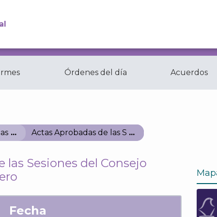
al
ormes
Órdenes del día
Acuerdos
Comisiones y
ctas
Comités del...
as
Actas Aprobadas de las Sesiones del Consejo Ge
 las Sesiones del Consejo
Map
ero
Fecha