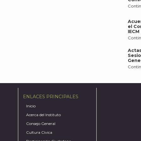
Contin
Acue
el Co
IECM 
Contin
Actas
Sesio
Gener
Contin
ENLACES PRINCIPALES
Inicio
Acerca del Instituto
Consejo General
Cultura Cívica