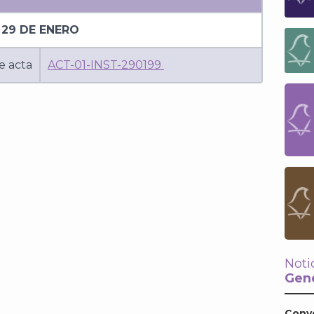
29 DE ENERO
e acta
ACT-01-INST-290199
Noti
Gene
Conv