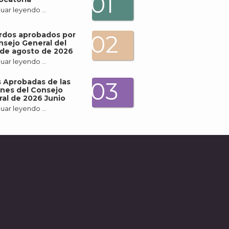
01
uar leyendo …
rdos aprobados por
02
nsejo General del
de agosto de 2026
uar leyendo …
 Aprobadas de las
03
nes del Consejo
al de 2026 Junio
uar leyendo …
A