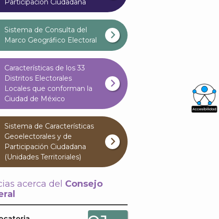
Participación Ciudadana
Sistema de Consulta del
Marco Geográfico Electoral
Características de los 33
Distritos Electorales
Locales que conforman la
Ciudad de México
What
Sistema de Características
Archi
Geoelectorales y de
Participación Ciudadana
(Unidades Territoriales)
cias acerca del
Consejo
ral
J
ocatoria