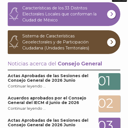
What
Características de los 33 Distritos
Archi
Electorales Locales que conforman la
Ciudad de México
Sistema de Características
Geoelectorales y de Participación
Ciudadana (Unidades Territoriales)
J
Noticias acerca del
Consejo General
01
Actas Aprobadas de las Sesiones del
Consejo General de 2026 Junio
Continuar leyendo …
02
Acuerdos aprobados por el Consejo
General del IECM d junio de 2026
Continuar leyendo …
03
Actas Aprobadas de las Sesiones del
Consejo General de 2026 Junio