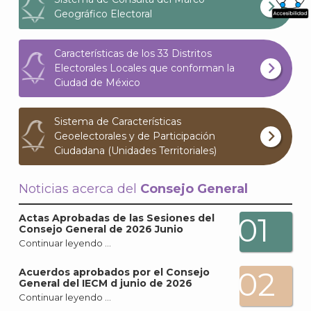
Geográfico Electoral
What
Archi
Características de los 33 Distritos
Electorales Locales que conforman la
Ciudad de México
Sistema de Características
Geoelectorales y de Participación
J
Ciudadana (Unidades Territoriales)
Noticias acerca del
Consejo General
01
Actas Aprobadas de las Sesiones del
Consejo General de 2026 Junio
Continuar leyendo …
02
Acuerdos aprobados por el Consejo
General del IECM d junio de 2026
Continuar leyendo …