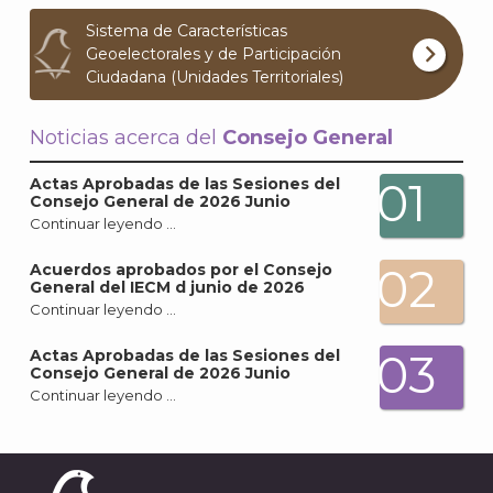
Archi
Sistema de Características
Geoelectorales y de Participación
Ciudadana (Unidades Territoriales)
Noticias acerca del
Consejo General
J
01
Actas Aprobadas de las Sesiones del
Consejo General de 2026 Junio
Continuar leyendo …
02
Acuerdos aprobados por el Consejo
General del IECM d junio de 2026
Continuar leyendo …
03
Actas Aprobadas de las Sesiones del
Consejo General de 2026 Junio
Continuar leyendo …