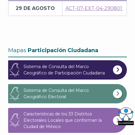
29 DE AGOSTO
ACT-07-EXT-04-290801
Mapas
Participación Ciudadana
Sistema de Consulta del Marco
Geográfico de Participación Ciudadana
Sistema de Consulta del Marco
Geográfico Electoral
Características de los 33 Distritos
Electorales Locales que conforman la
Ciudad de México
What