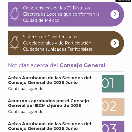
What
Características de los 33 Distritos
Archi
Electorales Locales que conforman la
Ciudad de México
Sistema de Características
Geoelectorales y de Participación
Ciudadana (Unidades Territoriales)
J
Noticias acerca del
Consejo General
01
Actas Aprobadas de las Sesiones del
Consejo General de 2026 Junio
Continuar leyendo …
02
Acuerdos aprobados por el Consejo
General del IECM d junio de 2026
Continuar leyendo …
03
Actas Aprobadas de las Sesiones del
Consejo General de 2026 Junio