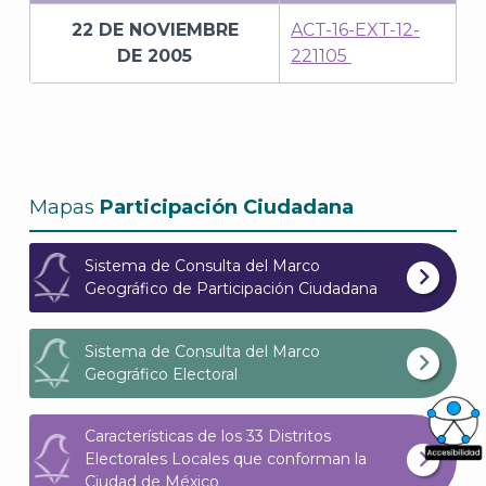
22 DE NOVIEMBRE
ACT-16-EXT-12-
DE 2005
221105
Mapas
Participación Ciudadana
Sistema de Consulta del Marco
Geográfico de Participación Ciudadana
Sistema de Consulta del Marco
Geográfico Electoral
Características de los 33 Distritos
Electorales Locales que conforman la
What
Ciudad de México