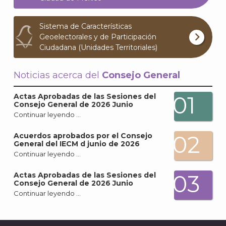
Archi
Sistema de Características
Geoelectorales y de Participación
Ciudadana (Unidades Territoriales)
Noticias acerca del
Consejo General
J
01
Actas Aprobadas de las Sesiones del
Consejo General de 2026 Junio
Continuar leyendo …
02
Acuerdos aprobados por el Consejo
General del IECM d junio de 2026
Continuar leyendo …
03
Actas Aprobadas de las Sesiones del
Consejo General de 2026 Junio
Continuar leyendo …