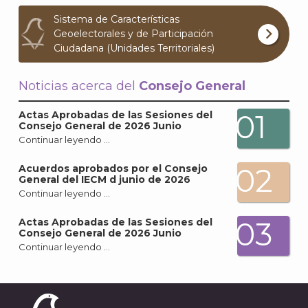
Archi
Sistema de Características
Geoelectorales y de Participación
Ciudadana (Unidades Territoriales)
Noticias acerca del
Consejo General
J
01
Actas Aprobadas de las Sesiones del
Consejo General de 2026 Junio
Continuar leyendo …
02
Acuerdos aprobados por el Consejo
General del IECM d junio de 2026
Continuar leyendo …
03
Actas Aprobadas de las Sesiones del
Consejo General de 2026 Junio
Continuar leyendo …