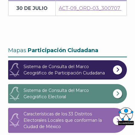
30 DE JULIO
ACT-09_ORD-03_300707
Mapas
Participación Ciudadana
Sistema de Consulta del Marco
Geográfico de Participación Ciudadana
Sistema de Consulta del Marco
Geográfico Electoral
Características de los 33 Distritos
Electorales Locales que conforman la
Ciudad de México
What