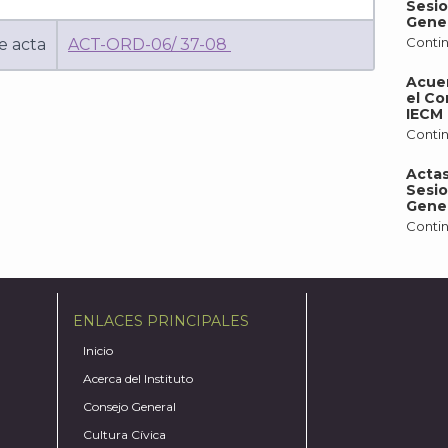
Sesio
Gener
Contin
e acta
ACT-ORD-06/ 37-08
Acue
el Co
IECM 
Contin
Actas
Sesio
Gener
Contin
ENLACES PRINCIPALES
Inicio
Acerca del Instituto
Consejo General
Cultura Cívica