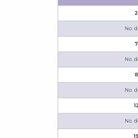
2
No. d
7
No. d
8
No. d
1
No. d
1