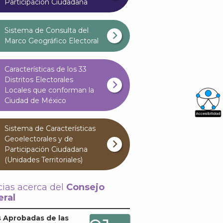
Participación Ciudadana
Sistema de Consulta del
Marco Geográfico Electoral
Características de los 33
Distritos Electorales
Locales que conforman la
Ciudad de México
What
Sistema de Características
Archi
Geoelectorales y de
Participación Ciudadana
(Unidades Territoriales)
cias acerca del
Consejo
ral
J
 Aprobadas de las