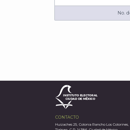
No. d
CONTACTO
Huizaches 25, Colonia Rancho Los Colorines,
Tlalpan, C.P. 14386, Ciudad de México.