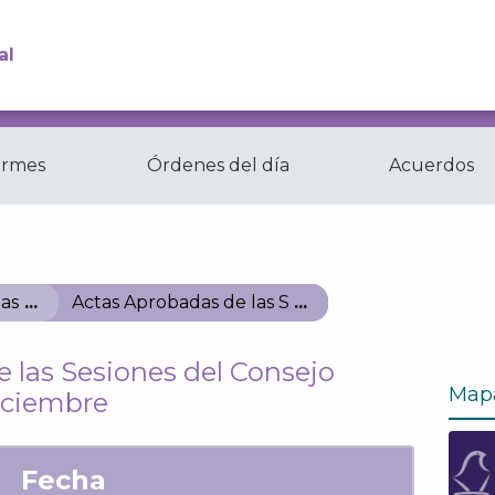
al
ormes
Órdenes del día
Acuerdos
Comisiones y
ctas
Comités del...
as
Actas Aprobadas de las Sesiones del Consejo G
 las Sesiones del Consejo
Map
iciembre
Fecha