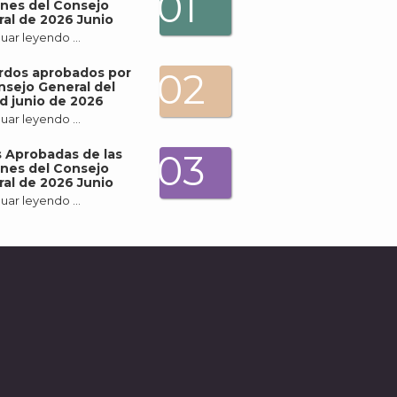
01
nes del Consejo
al de 2026 Junio
uar leyendo …
rdos aprobados por
02
nsejo General del
d junio de 2026
uar leyendo …
 Aprobadas de las
03
nes del Consejo
al de 2026 Junio
uar leyendo …
A