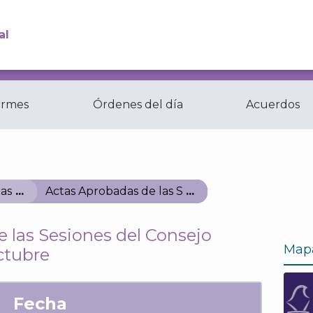
al
ormes
Órdenes del día
Acuerdos
Comisiones y
ctas
Comités del...
as
Actas Aprobadas de las Sesiones del Consejo G
 las Sesiones del Consejo
Map
ctubre
Fecha