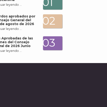
01
uar leyendo …
rdos aprobados por
02
nsejo General del
de agosto de 2026
uar leyendo …
 Aprobadas de las
03
nes del Consejo
al de 2026 Junio
uar leyendo …
A