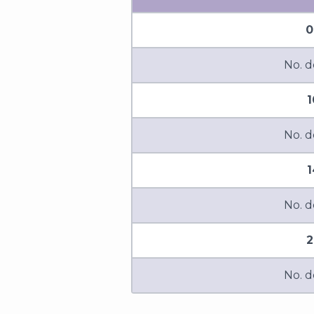
0
No. d
No. d
1
No. d
2
No. d