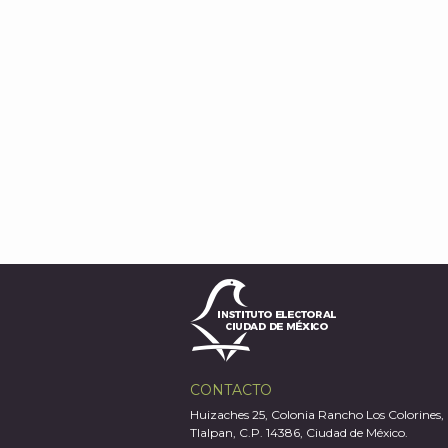
CONTACTO
Huizaches 25, Colonia Rancho Los Colorines,
Tlalpan, C.P. 14386, Ciudad de México.