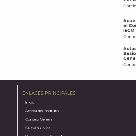
Contin
Acue
el Co
IECM 
Contin
Actas
Sesio
Gener
Contin
ENLACES PRINCIPALES
Inicio
Acerca del Instituto
Consejo General
Cultura Cívica