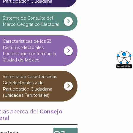
Participación Ciudadana
Sistema de Consulta del
Marco Geográfico Electoral
Características de los 33
Distritos Electorales
Locales que conforman la
Ciudad de México
What
Sistema de Características
Archi
Geoelectorales y de
Participación Ciudadana
(Unidades Territoriales)
cias acerca del
Consejo
ral
J
ocatoria