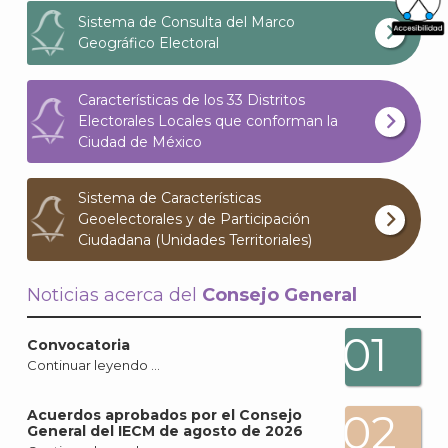
Sistema de Consulta del Marco
Geográfico Electoral
What
Archi
Características de los 33 Distritos
Electorales Locales que conforman la
Ciudad de México
Sistema de Características
J
Geoelectorales y de Participación
Ciudadana (Unidades Territoriales)
Noticias acerca del
Consejo General
01
Convocatoria
Continuar leyendo …
02
Acuerdos aprobados por el Consejo
General del IECM de agosto de 2026