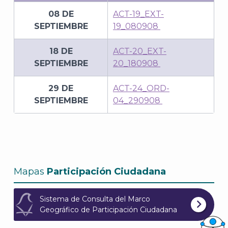
08 DE
ACT-19_EXT-
SEPTIEMBRE
19_080908
18 DE
ACT-20_EXT-
SEPTIEMBRE
20_180908
29 DE
ACT-24_ORD-
SEPTIEMBRE
04_290908
Mapas
Participación Ciudadana
Sistema de Consulta del Marco
Geográfico de Participación Ciudadana