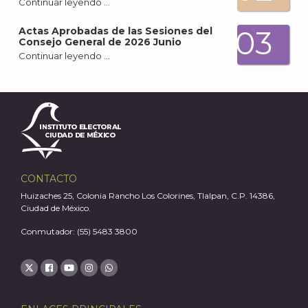
Continuar leyendo …
03
Actas Aprobadas de las Sesiones del
Consejo General de 2026 Junio
A
Continuar leyendo …
CONTACTO
Huizaches 25, Colonia Rancho Los Colorines, Tlalpan, C.P. 14386,
Ciudad de México.
Conmutador: (55) 5483 3800