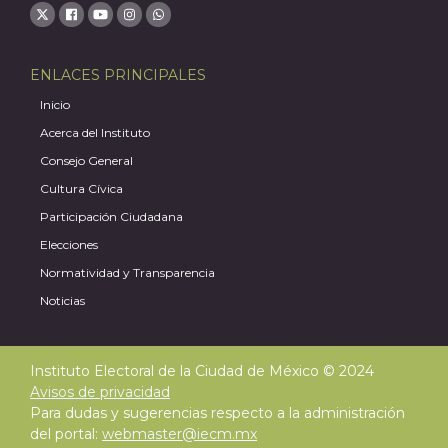
ENLACES PRINCIPALES
Inicio
Acerca del Instituto
Consejo General
Cultura Cívica
Participación Ciudadana
Elecciones
Normatividad y Transparencia
Noticias
Instituto Electoral de la Ciudad de México © 2024
Avisos de privacidad
Para dudas y sugerencias respecto a la administración
del portal:
webmaster@iecm.mx