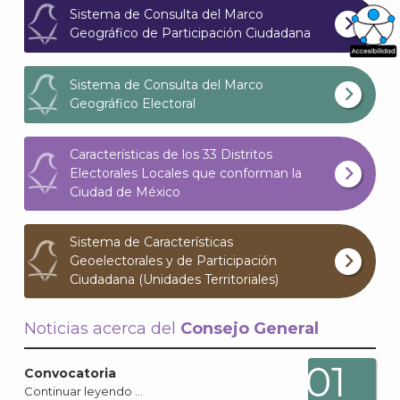
Sistema de Consulta del Marco
Geográfico de Participación Ciudadana
What
Sistema de Consulta del Marco
Archi
Geográfico Electoral
Características de los 33 Distritos
Electorales Locales que conforman la
Ciudad de México
J
Sistema de Características
Geoelectorales y de Participación
Ciudadana (Unidades Territoriales)
Noticias acerca del
Consejo General
01
Convocatoria
Continuar leyendo …