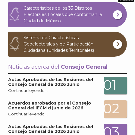
What
Características de los 33 Distritos
Archi
Electorales Locales que conforman la
Ciudad de México
Sistema de Características
Geoelectorales y de Participación
Ciudadana (Unidades Territoriales)
J
Noticias acerca del
Consejo General
01
Actas Aprobadas de las Sesiones del
Consejo General de 2026 Junio
Continuar leyendo …
02
Acuerdos aprobados por el Consejo
General del IECM d junio de 2026
Continuar leyendo …
03
Actas Aprobadas de las Sesiones del
Consejo General de 2026 Junio