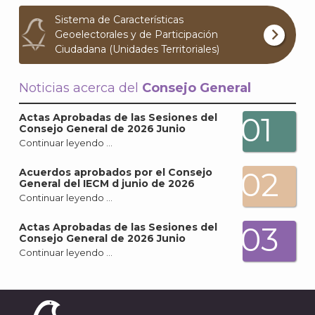
Archi
Sistema de Características
Geoelectorales y de Participación
Ciudadana (Unidades Territoriales)
Noticias acerca del
Consejo General
J
01
Actas Aprobadas de las Sesiones del
Consejo General de 2026 Junio
Continuar leyendo …
02
Acuerdos aprobados por el Consejo
General del IECM d junio de 2026
Continuar leyendo …
03
Actas Aprobadas de las Sesiones del
Consejo General de 2026 Junio
Continuar leyendo …