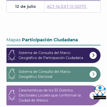
12 de julio
ACT-14-EXT-11-120711
Mapas
Participación Ciudadana
Sistema de Consulta del Marco
Geográfico de Participación Ciudadana
Sistema de Consulta del Marco
Geográfico Electoral
Características de los 33 Distritos
Electorales Locales que conforman la
Ciudad de México
What