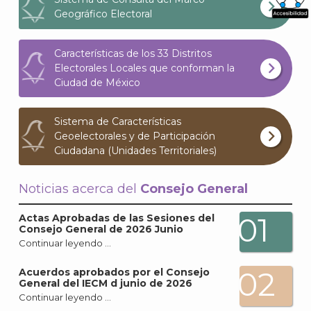
Geográfico Electoral
What
Archi
Características de los 33 Distritos
Electorales Locales que conforman la
Ciudad de México
Sistema de Características
Geoelectorales y de Participación
J
Ciudadana (Unidades Territoriales)
Noticias acerca del
Consejo General
01
Actas Aprobadas de las Sesiones del
Consejo General de 2026 Junio
Continuar leyendo …
02
Acuerdos aprobados por el Consejo
General del IECM d junio de 2026
Continuar leyendo …