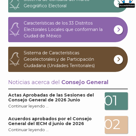
Geográfico Electoral
What
Archi
Características de los 33 Distritos
Electorales Locales que conforman la
Ciudad de México
Sistema de Características
Geoelectorales y de Participación
J
Ciudadana (Unidades Territoriales)
Noticias acerca del
Consejo General
01
Actas Aprobadas de las Sesiones del
Consejo General de 2026 Junio
Continuar leyendo …
02
Acuerdos aprobados por el Consejo
General del IECM d junio de 2026
Continuar leyendo …