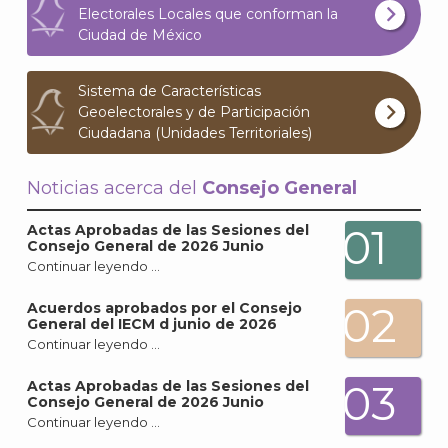
Electorales Locales que conforman la
Ciudad de México
Sistema de Características
Geoelectorales y de Participación
Ciudadana (Unidades Territoriales)
Noticias acerca del
Consejo General
01
Actas Aprobadas de las Sesiones del
Consejo General de 2026 Junio
Continuar leyendo …
A
02
Acuerdos aprobados por el Consejo
General del IECM d junio de 2026
Continuar leyendo …
03
Actas Aprobadas de las Sesiones del
Consejo General de 2026 Junio
Continuar leyendo …