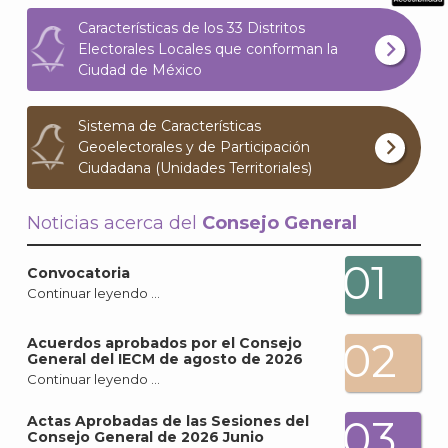
What
Características de los 33 Distritos
Archi
Electorales Locales que conforman la
Ciudad de México
Sistema de Características
Geoelectorales y de Participación
Ciudadana (Unidades Territoriales)
J
Noticias acerca del
Consejo General
01
Convocatoria
Continuar leyendo …
02
Acuerdos aprobados por el Consejo
General del IECM de agosto de 2026
Continuar leyendo …
03
Actas Aprobadas de las Sesiones del
Consejo General de 2026 Junio