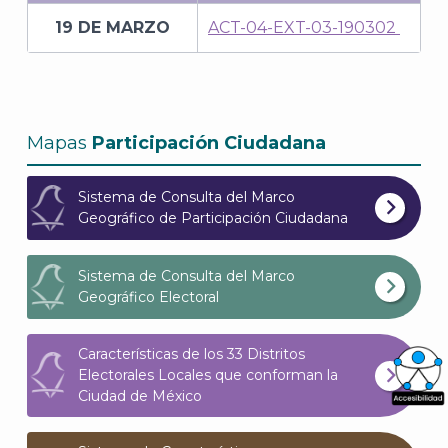
19 DE MARZO
ACT-04-EXT-03-190302
Mapas
Participación Ciudadana
Sistema de Consulta del Marco
Geográfico de Participación Ciudadana
Sistema de Consulta del Marco
Geográfico Electoral
Características de los 33 Distritos
Electorales Locales que conforman la
Ciudad de México
What
Archi