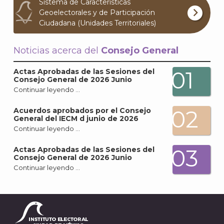
Sistema de Características
Geoelectorales y de Participación
Ciudadana (Unidades Territoriales)
Noticias acerca del
Consejo General
J
01
Actas Aprobadas de las Sesiones del
Consejo General de 2026 Junio
Continuar leyendo …
02
Acuerdos aprobados por el Consejo
General del IECM d junio de 2026
Continuar leyendo …
03
Actas Aprobadas de las Sesiones del
Consejo General de 2026 Junio
Continuar leyendo …