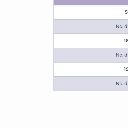
5
No. d
1
No. d
1
No. d