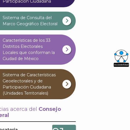
Participación Ciudadana
Sistema de Consulta del
Marco Geográfico Electoral
Características de los 33
Distritos Electorales
Locales que conforman la
Ciudad de México
What
Sistema de Características
Archi
Geoelectorales y de
Participación Ciudadana
(Unidades Territoriales)
cias acerca del
Consejo
ral
J
ocatoria