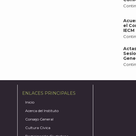
Contin
Acue
el Co
IECM 
Contin
Actas
Sesio
Gener
Contin
ENLACES PRINCIPALES
Inicio
Acerca del Instituto
Consejo General
Cultura Cívica