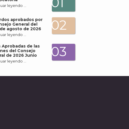
01
uar leyendo …
rdos aprobados por
02
nsejo General del
de agosto de 2026
uar leyendo …
 Aprobadas de las
03
nes del Consejo
al de 2026 Junio
uar leyendo …
A