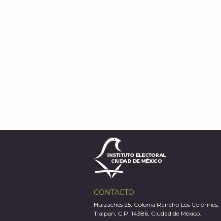
CONTACTO
Huizaches 25, Colonia Rancho Los Colorines,
Tlalpan, C.P. 14386, Ciudad de México.