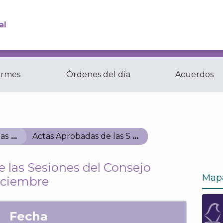
al
ormes
Órdenes del día
Acuerdos
Comisiones y
ctas
Comités del...
as
Actas Aprobadas de las Sesiones del Consejo G
 las Sesiones del Consejo
Map
iciembre
Fecha