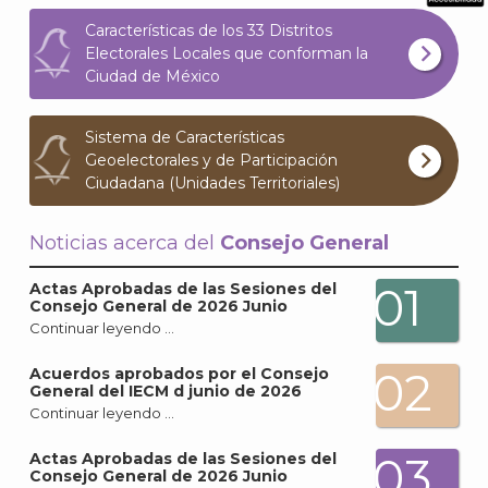
What
Características de los 33 Distritos
Archi
Electorales Locales que conforman la
Ciudad de México
Sistema de Características
Geoelectorales y de Participación
Ciudadana (Unidades Territoriales)
J
Noticias acerca del
Consejo General
01
Actas Aprobadas de las Sesiones del
Consejo General de 2026 Junio
Continuar leyendo …
02
Acuerdos aprobados por el Consejo
General del IECM d junio de 2026
Continuar leyendo …
03
Actas Aprobadas de las Sesiones del
Consejo General de 2026 Junio