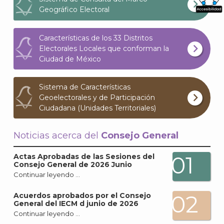
Geográfico Electoral
What
Archi
Características de los 33 Distritos
Electorales Locales que conforman la
Ciudad de México
Sistema de Características
Geoelectorales y de Participación
J
Ciudadana (Unidades Territoriales)
Noticias acerca del
Consejo General
01
Actas Aprobadas de las Sesiones del
Consejo General de 2026 Junio
Continuar leyendo …
02
Acuerdos aprobados por el Consejo
General del IECM d junio de 2026
Continuar leyendo …