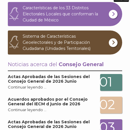
What
Características de los 33 Distritos
Archi
Electorales Locales que conforman la
Ciudad de México
Sistema de Características
Geoelectorales y de Participación
Ciudadana (Unidades Territoriales)
J
Noticias acerca del
Consejo General
01
Actas Aprobadas de las Sesiones del
Consejo General de 2026 Junio
Continuar leyendo …
02
Acuerdos aprobados por el Consejo
General del IECM d junio de 2026
Continuar leyendo …
03
Actas Aprobadas de las Sesiones del
Consejo General de 2026 Junio