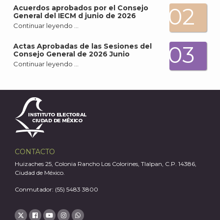
02
Acuerdos aprobados por el Consejo
General del IECM d junio de 2026
Continuar leyendo …
03
A
Actas Aprobadas de las Sesiones del
Consejo General de 2026 Junio
Continuar leyendo …
CONTACTO
Huizaches 25, Colonia Rancho Los Colorines, Tlalpan, C.P. 14386,
Ciudad de México.
Conmutador: (55) 5483 3800