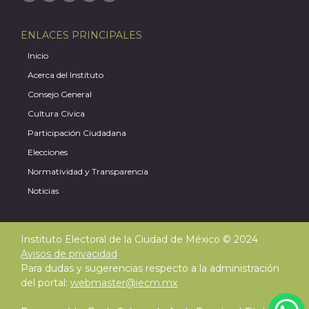
ENLACES PRINCIPALES
Inicio
Acerca del Instituto
Consejo General
Cultura Cívica
Participación Ciudadana
Elecciones
Normatividad y Transparencia
Noticias
Instituto Electoral de la Ciudad de México © 2024
Avisos de privacidad
Para dudas y sugerencias respecto a la administración
del portal:
webmaster@iecm.mx