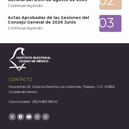
02
Continuar leyendo …
03
Actas Aprobadas de las Sesiones del
Consejo General de 2026 Junio
A
Continuar leyendo …
CONTACTO
Huizaches 25, Colonia Rancho Los Colorines, Tlalpan, C.P. 14386,
Ciudad de México.
Conmutador: (55) 5483 3800