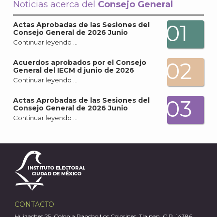
Noticias acerca del
Consejo General
01
Actas Aprobadas de las Sesiones del
Consejo General de 2026 Junio
Continuar leyendo …
02
Acuerdos aprobados por el Consejo
A
General del IECM d junio de 2026
Continuar leyendo …
03
Actas Aprobadas de las Sesiones del
Consejo General de 2026 Junio
Continuar leyendo …
CONTACTO
Huizaches 25, Colonia Rancho Los Colorines, Tlalpan, C.P. 14386,