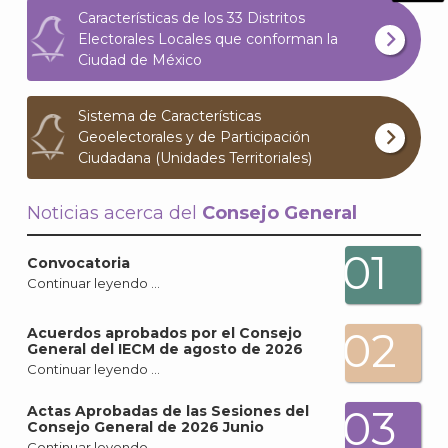
What
Características de los 33 Distritos
Electorales Locales que conforman la
Archi
Ciudad de México
Sistema de Características
Geoelectorales y de Participación
Ciudadana (Unidades Territoriales)
J
Noticias acerca del
Consejo General
01
Convocatoria
Continuar leyendo …
02
Acuerdos aprobados por el Consejo
General del IECM de agosto de 2026
Continuar leyendo …
03
Actas Aprobadas de las Sesiones del
Consejo General de 2026 Junio
Continuar leyendo …