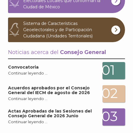
Electorales Locales que conforman la
Ciudad de México
Sistema de Características
Geoelectorales y de Participación
Ciudadana (Unidades Territoriales)
Noticias acerca del
Consejo General
A
01
Convocatoria
Continuar leyendo …
02
Acuerdos aprobados por el Consejo
General del IECM de agosto de 2026
Continuar leyendo …
03
Actas Aprobadas de las Sesiones del
Consejo General de 2026 Junio
Continuar leyendo …