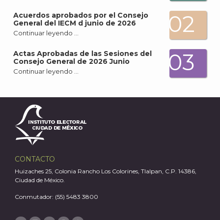
02
Acuerdos aprobados por el Consejo
General del IECM d junio de 2026
Continuar leyendo …
A
03
Actas Aprobadas de las Sesiones del
Consejo General de 2026 Junio
Continuar leyendo …
CONTACTO
Huizaches 25, Colonia Rancho Los Colorines, Tlalpan, C.P. 14386,
Ciudad de México.
Conmutador: (55) 5483 3800