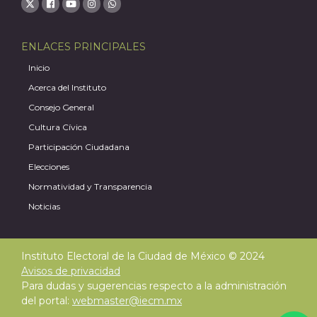
ENLACES PRINCIPALES
Inicio
Acerca del Instituto
Consejo General
Cultura Cívica
Participación Ciudadana
Elecciones
Normatividad y Transparencia
Noticias
Instituto Electoral de la Ciudad de México © 2024
Avisos de privacidad
Para dudas y sugerencias respecto a la administración
del portal:
webmaster@iecm.mx