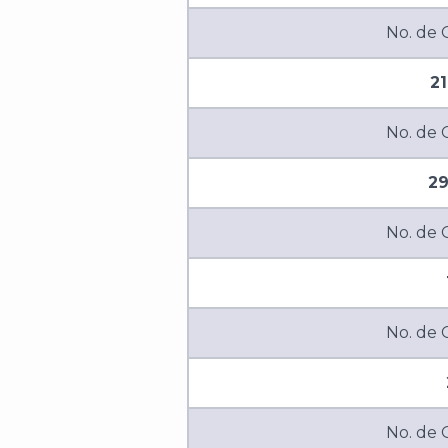
No. de
2
No. de
29
No. de
No. de
No. de