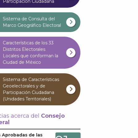
Participación Ciudadana
Sistema de Consulta del
Marco Geográfico Electoral
Características de los 33
Distritos Electorales
Locales que conforman la
Ciudad de México
Sistema de Características
Geoelectorales y de
Participación Ciudadana
(Unidades Territoriales)
cias acerca del
Consejo
ral
 Aprobadas de las