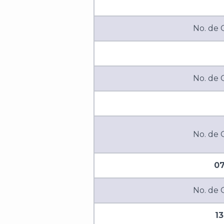
No. de
No. de
No. de
07
No. de
1