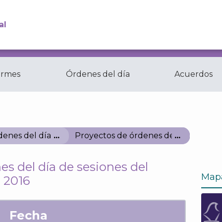
al
ormes
Órdenes del día
Acuerdos
Comisiones y
ctas
Comités del...
enes del día
Proyectos de órdenes del día de sesi
es del día de sesiones del
Map
 2016
Fecha