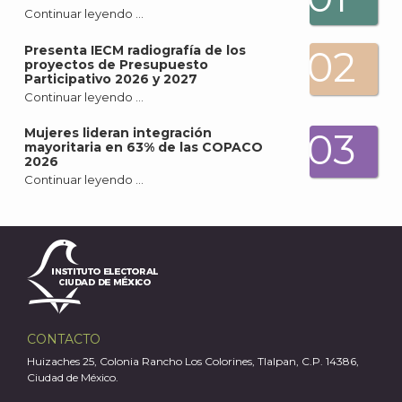
Continuar leyendo …
A
Presenta IECM radiografía de los
02
proyectos de Presupuesto
Participativo 2026 y 2027
Continuar leyendo …
Mujeres lideran integración
03
mayoritaria en 63% de las COPACO
2026
Continuar leyendo …
CONTACTO
Huizaches 25, Colonia Rancho Los Colorines, Tlalpan, C.P. 14386,
Ciudad de México.