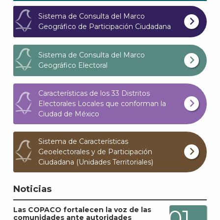
Sistema de Consulta del Marco
Geográfico de Participación Ciudadana
Sistema de Consulta del Marco
Geográfico Electoral
J
Características de los 33 Distritos
Electorales Locales que conforman la
Ciudad de México
Sistema de Características
Geoelectorales y de Participación
Ciudadana (Unidades Territoriales)
Noticias
01
Las COPACO fortalecen la voz de las
comunidades ante autoridades