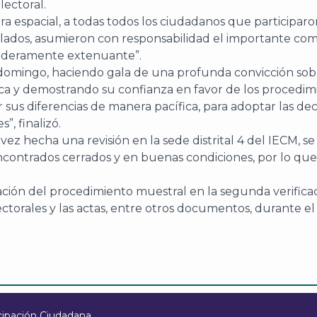
lectoral.
a espacial, a todas todos los ciudadanos que participaro
culados, asumieron con responsabilidad el importante co
daderamente extenuante”.
o domingo, haciendo gala de una profunda convicción sob
ca y demostrando su confianza en favor de los procedimie
r sus diferencias de manera pacífica, para adoptar las de
”, finalizó.
ez hecha una revisión en la sede distrital 4 del IECM, s
 encontrados cerrados y en buenas condiciones, por lo qu
cación del procedimiento muestral en la segunda verifica
torales y las actas, entre otros documentos, durante el 
cipación Ciudadana