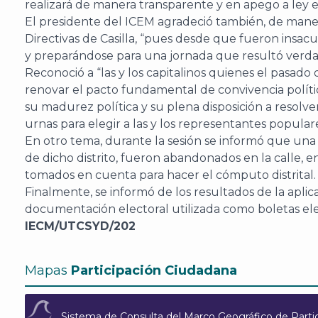
realizará de manera transparente y en apego a ley e
El presidente del ICEM agradeció también, de maner
Directivas de Casilla, “pues desde que fueron insa
y preparándose para una jornada que resultó ver
Reconoció a “las y los capitalinos quienes el pasad
renovar el pacto fundamental de convivencia políti
su madurez política y su plena disposición a resolve
urnas para elegir a las y los representantes populares
En otro tema, durante la sesión se informó que una v
de dicho distrito, fueron abandonados en la calle,
tomados en cuenta para hacer el cómputo distrital.
Finalmente, se informó de los resultados de la apli
documentación electoral utilizada como boletas elec
IECM/UTCSYD/202
Mapas
Participación Ciudadana
Sistema de Consulta del Marco Geográfico de Parti