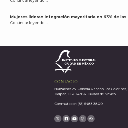
Continuar leyendo …
Mujeres lideran integración mayoritaria en 63% de l
Continuar leyendo …
CONTACTO
Huizaches 25, Colonia Rancho Los Colorines,
Tlalpan, C.P. 14386, Ciudad de México.
Conmutador: (55) 5483 3800