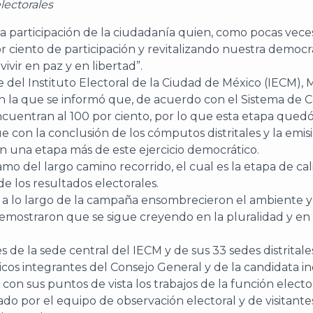
lectorales
ia participación de la ciudadanía quien, como pocas veces,
r ciento de participación y revitalizando nuestra democr
vir en paz y en libertad”.
e del Instituto Electoral de la Ciudad de México (IECM)
 la que se informó que, de acuerdo con el Sistema de C
encuentran al 100 por ciento, por lo que esta etapa qued
 con la conclusión de los cómputos distritales y la emisi
on una etapa más de este ejercicio democrático.
amo del largo camino recorrido, el cual es la etapa de ca
 los resultados electorales.
e a lo largo de la campaña ensombrecieron el ambiente y
emostraron que se sigue creyendo en la pluralidad y en l
s de la sede central del IECM y de sus 33 sedes distritale
íticos integrantes del Consejo General y de la candidata
on sus puntos de vista los trabajos de la función electo
zado por el equipo de observación electoral y de visitant