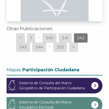
A
Otras Publicaciones:
…
<
1
240
241
242
…
243
244
253
>
Mapas
Participación Ciudadana
Sistema de Consulta del Marco
Geográfico de Participación Ciudadana
Sistema de Consulta del Marco
Geográfico Electoral