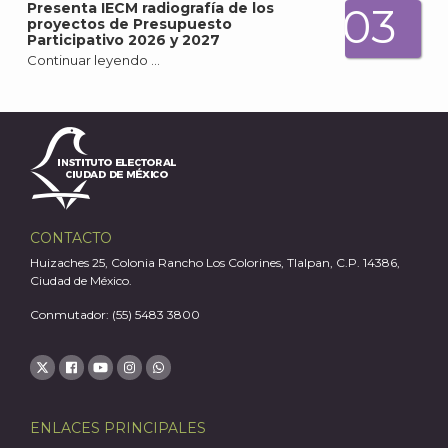
Presenta IECM radiografía de los
03
proyectos de Presupuesto
Participativo 2026 y 2027
Continuar leyendo …
J
CONTACTO
Huizaches 25, Colonia Rancho Los Colorines, Tlalpan, C.P. 14386,
Ciudad de México.
Conmutador: (55) 5483 3800
A
ENLACES PRINCIPALES