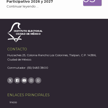
Participativo 2026 y 2027
Continuar leyendo …
J
CONTACTO
Huizaches 25, Colonia Rancho Los Colorines, Tlalpan, C.P. 14386,
Ciudad de México.
Conmutador: (55) 5483 3800
ENLACES PRINCIPALES
A
Inicio