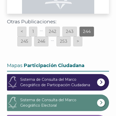
A
Otras Publicaciones:
…
<
1
242
243
244
…
245
246
253
>
Mapas
Participación Ciudadana
Sistema de Consulta del Marco
Geográfico de Participación Ciudadana
Sistema de Consulta del Marco
Geográfico Electoral