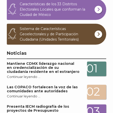
Características de los 33 Distritos
Electorales Locales que conforman la
Ciudad de México
Sistema de Características
Geoelectorales y de Participación
Ciudadana (Unidades Territoriales)
Noticias
Mantiene CDMX liderazgo nacional
01
en credencialización de su
ciudadanía residente en el extranjero
Continuar leyendo …
02
Las COPACO fortalecen la voz de las
comunidades ante autoridades
Continuar leyendo …
Presenta IECM radiografía de los
03
proyectos de Presupuesto