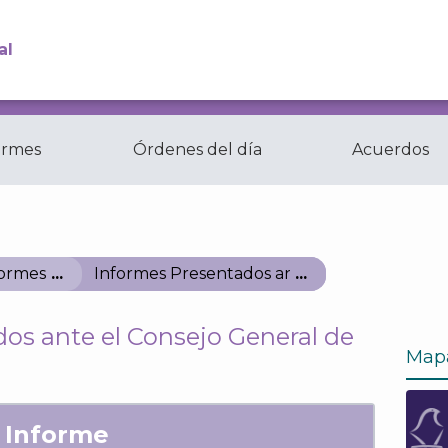
al
ormes
Órdenes del día
Acuerdos
Comisiones y
ctas
Comités del...
formes
Informes Presentados ante el Consejo Gener
os ante el Consejo General de
Map
Informe