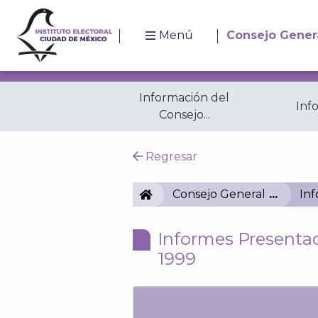
Menú
Consejo Gener
Información del
Inf
Consejo...
Resoluciones
A
Regresar
IECM
Consejo General
In
Informes Presentad
1999