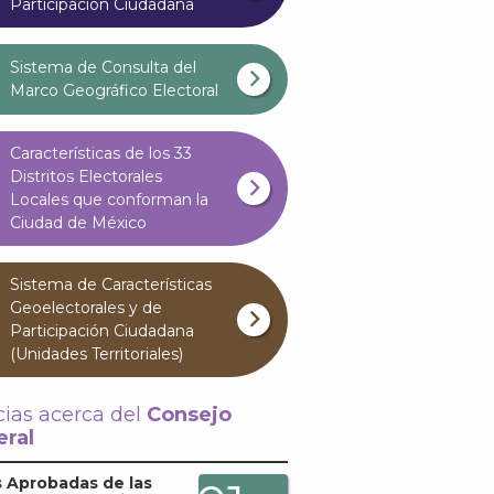
Participación Ciudadana
Sistema de Consulta del
Marco Geográfico Electoral
Características de los 33
Distritos Electorales
Locales que conforman la
Ciudad de México
Sistema de Características
Geoelectorales y de
Participación Ciudadana
(Unidades Territoriales)
cias acerca del
Consejo
ral
 Aprobadas de las