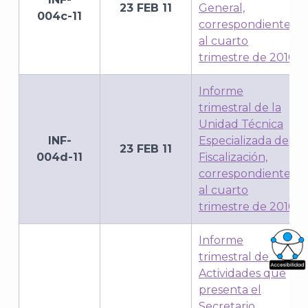
23 FEB 11
General,
004c-11
correspondiente
al cuarto
trimestre de 2010
Informe
trimestral de la
Unidad Técnica
INF-
Especializada de
23 FEB 11
004d-11
Fiscalización,
correspondiente
al cuarto
trimestre de 2010
Informe
trimestral de
Actividades que
What
presenta el
Archi
Secretario