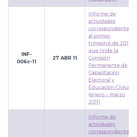
Informe de
actividades
correspondientes
al primer
trimestre de 2011,
que rinde la
INF-
27 ABR 11
Comisión
006c-11
Permanente de
Capacitación
Electoral y
Educación Cívica
(enero – marzo
2011)
J
Informe de
actividades
correspondientes