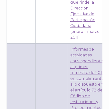
que rinde la
Dirección
Ejecutiva de
Participación
Ciudadana
(enero – marzo
A
2011)
Informes de
actividades
correspondientes
al primer
trimestre de 2011,
en cumplimiento
a lo dispuesto en
el artículo 72 del
Código de
Instituciones y
Procedimientos