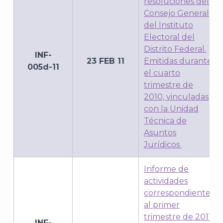
resoluciones del
J
Consejo General
del Instituto
Electoral del
Distrito Federal.
INF-
23 FEB 11
Emitidas durante
005d-11
el cuarto
trimestre de
2010, vinculadas
con la Unidad
Técnica de
Asuntos
Jurídicos
A
Informe de
actividades
correspondientes
al primer
trimestre de 2011,
INF-