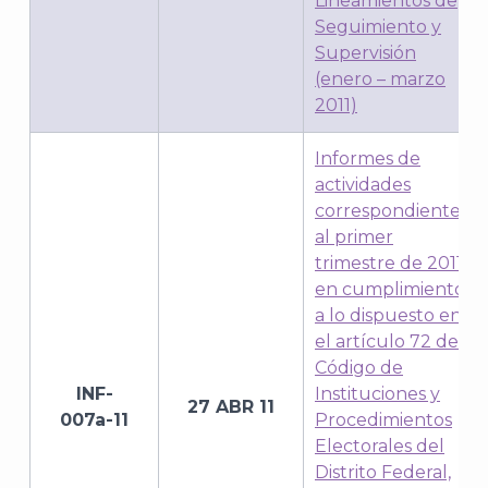
Lineamientos de
Seguimiento y
Supervisión
(enero – marzo
2011)
Informes de
actividades
correspondientes
al primer
trimestre de 2011,
en cumplimiento
J
a lo dispuesto en
el artículo 72 del
Código de
INF-
Instituciones y
27 ABR 11
007a-11
Procedimientos
Electorales del
Distrito Federal,