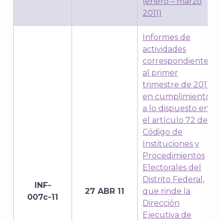
(enero – marzo
2011)
Informes de
actividades
correspondientes
al primer
trimestre de 2011,
J
en cumplimiento
a lo dispuesto en
el artículo 72 del
Código de
Instituciones y
Procedimientos
Electorales del
Distrito Federal,
INF-
27 ABR 11
que rinde la
007c-11
Dirección
Ejecutiva de