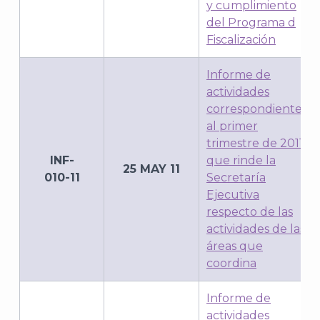
J
y cumplimiento
del Programa d
Fiscalización
Informe de
actividades
correspondiente
al primer
trimestre de 2011
INF-
que rinde la
25 MAY 11
010-11
Secretaría
Ejecutiva
respecto de las
A
actividades de las
áreas que
coordina
Informe de
actividades