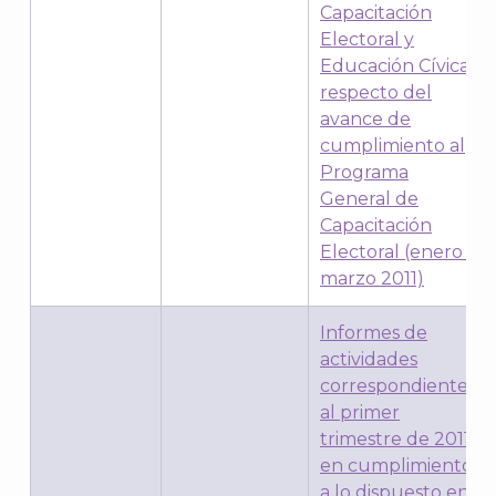
Capacitación
Electoral y
A
Educación Cívica,
respecto del
avance de
cumplimiento al
Programa
General de
Capacitación
Electoral (enero –
marzo 2011)
Informes de
actividades
correspondientes
al primer
trimestre de 2011,
en cumplimiento
a lo dispuesto en