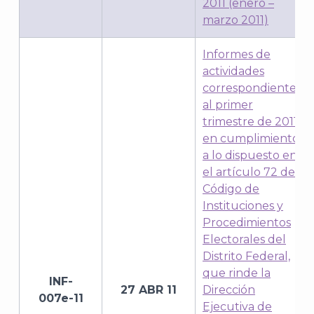
2011 (enero –
marzo 2011)
Informes de
J
actividades
correspondientes
al primer
trimestre de 2011,
en cumplimiento
a lo dispuesto en
el artículo 72 del
Código de
Instituciones y
Procedimientos
Electorales del
Distrito Federal,
que rinde la
A
INF-
27 ABR 11
Dirección
007e-11
Ejecutiva de