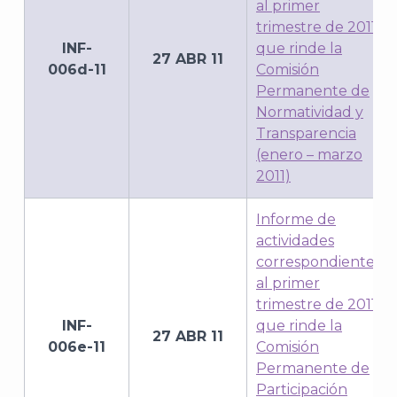
al primer
trimestre de 2011,
INF-
que rinde la
27 ABR 11
006d-11
Comisión
Permanente de
Normatividad y
Transparencia
(enero – marzo
2011)
A
Informe de
actividades
correspondientes
al primer
trimestre de 2011,
INF-
que rinde la
27 ABR 11
006e-11
Comisión
Permanente de
Participación