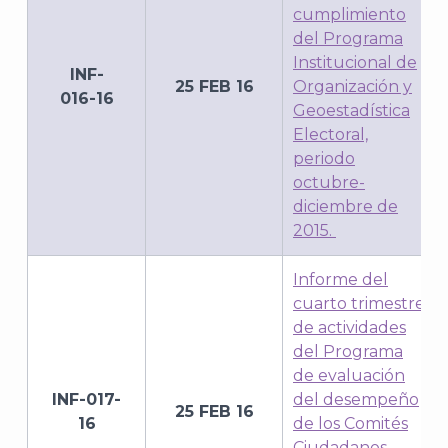
cumplimiento
del Programa
Institucional de
INF-
25 FEB 16
Organización y
016-16
Geoestadística
J
Electoral,
periodo
octubre-
diciembre de
2015.
Informe del
cuarto trimestre
de actividades
del Programa
de evaluación
INF-017-
del desempeño
25 FEB 16
16
de los Comités
A
Ciudadanos,