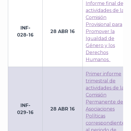
Informe final de
actividades de la
A
Comisión
Provisional para
INF-
28 ABR 16
Promover la
028-16
Igualdad de
Género y los
Derechos
Humanos.
Primer informe
trimestral de
actividades de la
Comisión
Permanente de
INF-
28 ABR 16
Asociaciones
029-16
Políticas
correspondiente
al periodo de