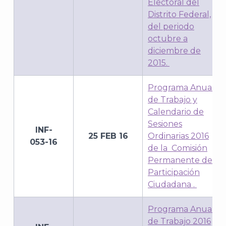
Electoral del
Distrito Federal,
del periodo
octubre a
diciembre de
2015.
A
Programa Anual
de Trabajo y
Calendario de
Sesiones
INF-
25 FEB 16
Ordinarias 2016
053-16
de la Comisión
Permanente de
Participación
Ciudadana
.
Programa Anual
de Trabajo 2016