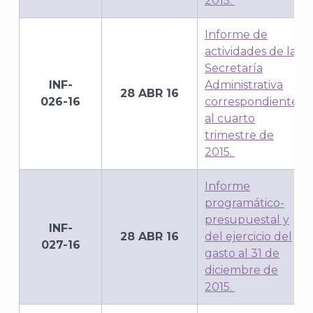
2015.
Informe de
actividades de la
Secretaría
INF-
Administrativa
28 ABR 16
026-16
correspondiente
al cuarto
J
trimestre de
2015.
Informe
programático-
presupuestal y
INF-
28 ABR 16
del ejercicio del
027-16
gasto al 31 de
diciembre de
2015.