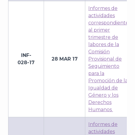
J
Informes de
actividades
correspondientes
al primer
trimestre de
labores de la
Comisión
INF-
28 MAR 17
Provisional de
028-17
Seguimiento
para la
Promoción de la
Igualdad de
Género y los
A
Derechos
Humanos
Informes de
actividades