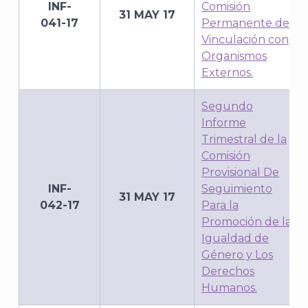
INF-
Comisión
31 MAY 17
041-17
Permanente de
Vinculación con
Organismos
Externos.
Segundo
Informe
J
Trimestral de la
Comisión
Provisional De
INF-
Seguimiento
31 MAY 17
042-17
Para la
Promoción de la
Igualdad de
Género y Los
Derechos
Humanos.