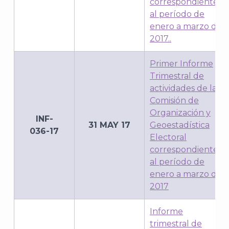
correspondiente
al período de
enero a marzo de
2017..
Primer Informe
Trimestral de
actividades de la
Comisión de
Organización y
INF-
31 MAY 17
Geoestadística
036-17
Electoral
J
correspondiente
al período de
enero a marzo de
2017
Informe
trimestral de