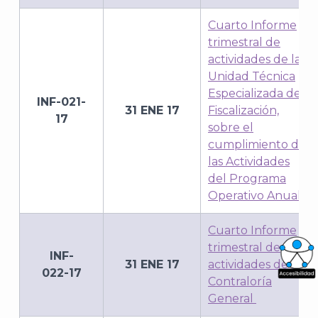
Cuarto Informe
trimestral de
actividades de la
Unidad Técnica
Especializada de
INF-021-
31 ENE 17
Fiscalización,
17
sobre el
cumplimiento de
las Actividades
del Programa
Operativo Anual
Cuarto Informe
trimestral de
INF-
31 ENE 17
actividades de la
022-17
Contraloría
What
General
Archi