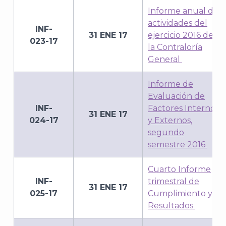
Informe anual de
actividades del
INF-
31 ENE 17
ejercicio 2016 de
023-17
la Contraloría
General
J
Informe de
Evaluación de
INF-
Factores Internos
31 ENE 17
024-17
y Externos,
segundo
semestre 2016
Cuarto Informe
INF-
trimestral de
31 ENE 17
025-17
Cumplimiento y
Resultados
A