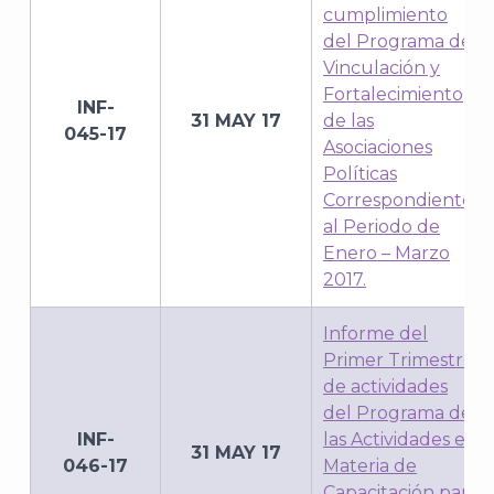
cumplimiento
del Programa de
Vinculación y
Fortalecimiento
J
INF-
31 MAY 17
de las
045-17
Asociaciones
Políticas
Correspondiente
al Periodo de
Enero – Marzo
2017.
Informe del
Primer Trimestre
de actividades
del Programa de
INF-
las Actividades en
A
31 MAY 17
046-17
Materia de
Capacitación para