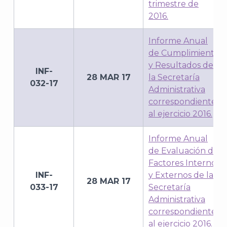
trimestre de
2016.
Informe Anual
de Cumplimiento
y Resultados de
INF-
28 MAR 17
la Secretaría
032-17
Administrativa
correspondiente
al ejercicio 2016.
A
Informe Anual
de Evaluación de
Factores Internos
INF-
y Externos de la
28 MAR 17
033-17
Secretaría
Administrativa
correspondiente
al ejercicio 2016.